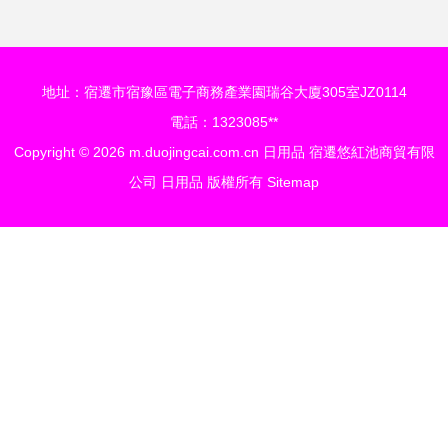
地址：宿遷市宿豫區電子商務產業園瑞谷大廈305室JZ0114
電話：1323085**
Copyright © 2026
m.duojingcai.com.cn
日用品
宿遷悠紅池商貿有限
公司
日用品
版權所有
Sitemap