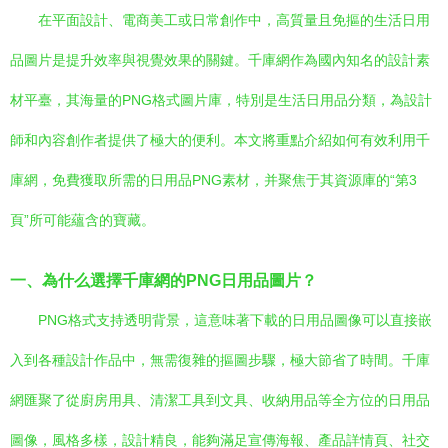
在平面設計、電商美工或日常創作中，高質量且免摳的生活日用
品圖片是提升效率與視覺效果的關鍵。千庫網作為國內知名的設計素
材平臺，其海量的PNG格式圖片庫，特別是生活日用品分類，為設計
師和內容創作者提供了極大的便利。本文將重點介紹如何有效利用千
庫網，免費獲取所需的日用品PNG素材，并聚焦于其資源庫的“第3
頁”所可能蘊含的寶藏。
一、為什么選擇千庫網的PNG日用品圖片？
PNG格式支持透明背景，這意味著下載的日用品圖像可以直接嵌
入到各種設計作品中，無需復雜的摳圖步驟，極大節省了時間。千庫
網匯聚了從廚房用具、清潔工具到文具、收納用品等全方位的日用品
圖像，風格多樣，設計精良，能夠滿足宣傳海報、產品詳情頁、社交